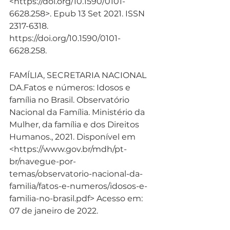
<https://doi.org/10.1590/0101-
6628.258>. Epub 13 Set 2021. ISSN 
2317-6318. 
https://doi.org/10.1590/0101-
6628.258.
FAMÍLIA, SECRETARIA NACIONAL 
DA.Fatos e números: Idosos e 
família no Brasil. Observatório 
Nacional da Família. Ministério da 
Mulher, da família e dos Direitos 
Humanos., 2021. Disponível em 
<https://www.gov.br/mdh/pt-
br/navegue-por-
temas/observatorio-nacional-da-
familia/fatos-e-numeros/idosos-e-
familia-no-brasil.pdf> Acesso em: 
07 de janeiro de 2022.