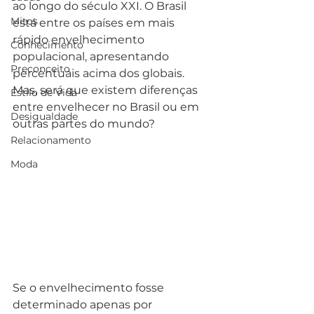
ao longo do século XXI. O Brasil 
Mitos
está entre os países em mais 
rápido envelhecimento 
Conhecimento
populacional, apresentando 
Preconceito
percentuais acima dos globais. 
Mas, será que existem diferenças 
Estilo de Vida
entre envelhecer no Brasil ou em 
Desigualdade
outras partes do mundo?
Relacionamento
Moda
Se o envelhecimento fosse 
determinado apenas por 