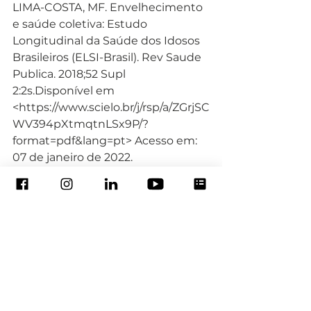
LIMA-COSTA, MF. Envelhecimento 
e saúde coletiva: Estudo 
Longitudinal da Saúde dos Idosos 
Brasileiros (ELSI-Brasil). Rev Saude 
Publica. 2018;52 Supl 
2:2s.Disponível em 
<https://www.scielo.br/j/rsp/a/ZGrjSC
WV394pXtmqtnLSx9P/?
format=pdf&lang=pt> Acesso em: 
07 de janeiro de 2022.
OPAS - OMS. Decade of Healthy 
Ageing 2020-2030. Organização 
Pan-Americana da Saúde- OMS, 
2020. Disponível em: 
<https://sbgg.org.br/wp-
content/uploads/2020/10/Década-
do-Envelhecimento-Saudável-
2020-2030.pdf>Acesso em: 07 de 