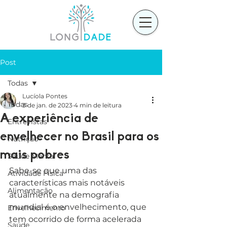
Post
Todas
Lucíola Pontes
Todas
3 de jan. de 2023
4 min de leitura
A experiência de
Entrevistas
envelhecer no Brasil para os
Nutrição
mais pobres
Saúde Mental
Sabe-se que uma das 
Atividade Física
características mais notáveis 
Alimentação
atualmente na demografia 
mundial é o envelhecimento, que 
Envelhecimento
tem ocorrido de forma acelerada 
Saúde