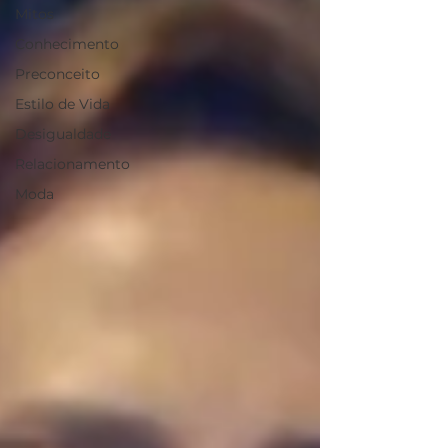
Mitos
Conhecimento
Preconceito
Estilo de Vida
Desigualdade
Relacionamento
Moda