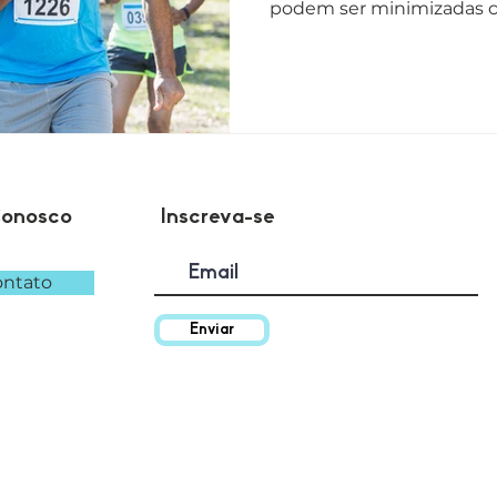
podem ser minimizadas co
regular.
Conosco
Inscreva-se
ntato
Enviar