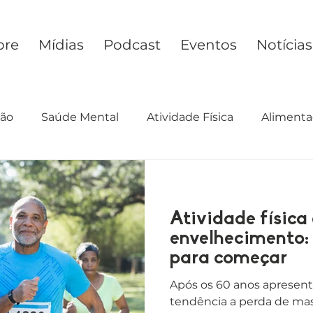
bre
Mídias
Podcast
Eventos
Notícias
ção
Saúde Mental
Atividade Física
Alimenta
cimento
Preconceito
Estilo de Vida
Desig
Atividade física 
envelhecimento:
para começar
Após os 60 anos aprese
tendência a perda de ma