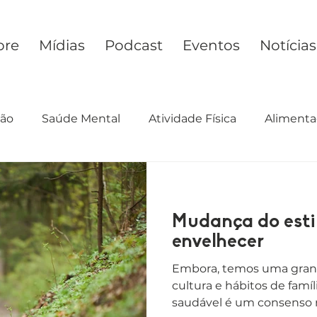
bre
Mídias
Podcast
Eventos
Notícias
ção
Saúde Mental
Atividade Física
Alimenta
cimento
Preconceito
Estilo de Vida
Desig
Mudança do esti
envelhecer
Embora, temos uma grand
cultura e hábitos de famíli
saudável é um consenso