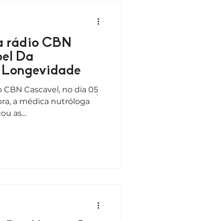
 a rádio CBN
pel Da
 Longevidade
o CBN Cascavel, no dia 05
ra, a médica nutróloga
ou as...