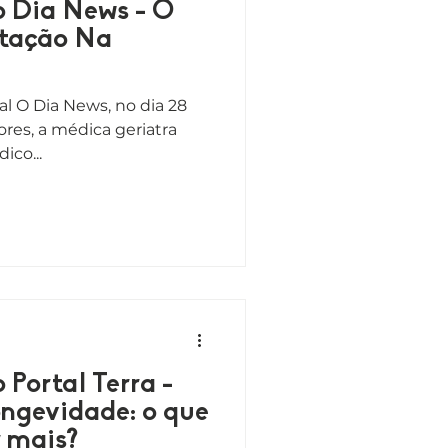
o Dia News - O
ntação Na
al O Dia News, no dia 28
ores, a médica geriatra
ico...
 Portal Terra -
ongevidade: o que
r mais?