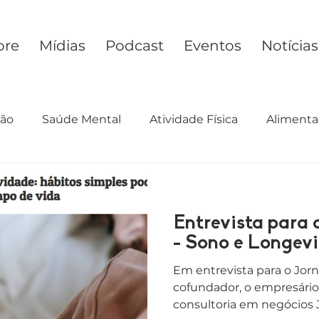
bre
Mídias
Podcast
Eventos
Notícias
ção
Saúde Mental
Atividade Física
Alimenta
cimento
Preconceito
Estilo de Vida
Desig
Entrevista para 
- Sono e Longev
Em entrevista para o Jor
cofundador, o empresário
consultoria em negócios J