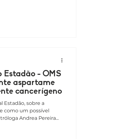
 o Estadão - OMS
ante aspartame
nte cancerígeno
al Estadão, sobre a
me como um possível
róloga Andrea Pereira...