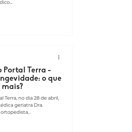
ico...
 Portal Terra -
ongevidade: o que
r mais?
 Terra, no dia 28 de abril,
dica geriatra Dra.
ortopedista...