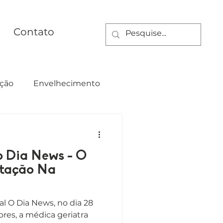
Contato
ção
Envelhecimento
ualdade
o Dia News - O
ntação Na
al O Dia News, no dia 28
ores, a médica geriatra