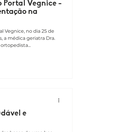
o Portal Vegnice -
entação na
al Vegnice, no dia 25 de
, a médica geriatra Dra.
ortopedista...
dável e