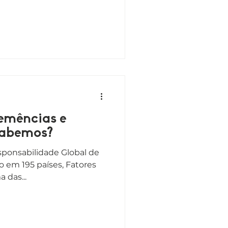
emências e
 que sabemos?
ponsabilidade Global de
o em 195 países, Fatores
 das...