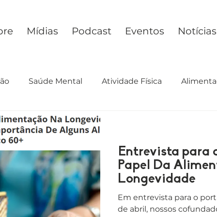
bre
Mídias
Podcast
Eventos
Notícias
ção
Saúde Mental
Atividade Física
Alimenta
cimento
Preconceito
Estilo de Vida
Desig
Entrevista para 
Papel Da Alime
Longevidade
Em entrevista para o port
de abril, nossos cofundad